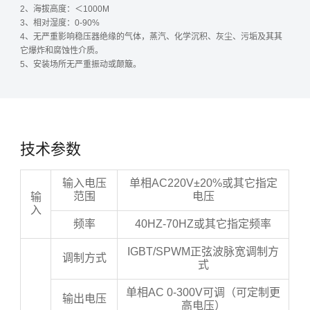
2、海拔高度：＜1000M
3、相对湿度：0-90%
4、无严重影响稳压器绝缘的气体，蒸汽、化学沉积、灰尘、污垢及其其
它爆炸和腐蚀性介质。
5、安装场所无严重振动或颠簸。
技术参数
输入电压
单相AC220V±20%或其它指定
范围
电压
输
入
频率
40HZ-70HZ或其它指定频率
IGBT/SPWM正弦波脉宽调制方
调制方式
式
单相AC 0-300V可调（可定制更
输出电压
高电压）