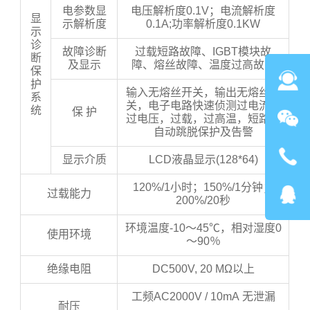
电参数显
电压解析度0.1V；电流解析度
显
示解析度
0.1A;功率解析度0.1KW
示
诊
故障诊断
过载短路故障、IGBT模块故
断
及显示
障、熔丝故障、温度过高故障
保
护
输入无熔丝开关，输出无熔丝开
系
关，电子电路快速侦测过电流，
统
保 护
过电压，过载，过高温，短路并
自动跳脱保护及告警
显示介质
LCD液晶显示(128*64)
120%/1小时；150%/1分钟；
过载能力
200%/20秒
环境温度-10～45℃，相对湿度0
使用环境
～90％
绝缘电阻
DC500V, 20 MΩ以上
工频AC2000V / 10mA 无泄漏
耐压