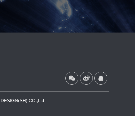



ESIGN(SH) CO.,Ltd