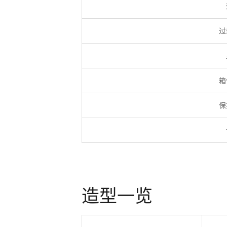
过
箱
保
造型一览