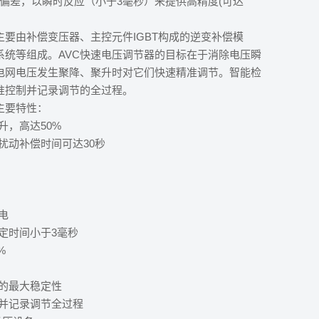
压偏差，以瞬时反应（小于3毫秒）来提供高精度(可达
。
主要由补偿变压器、主控元件IGBT构成的逆变补偿模
系统等组成。AVC快速电压调节器的目标在于消除电压瞬
电网电压发生聚降、聚升时对它们快速精准调节。智能检
准控制并记录调节的全过程。
主要特性：
升，高达50%
扰动补偿时间可达30秒
电
定时间小于3毫秒
%
统的最大稳定性
制并记录调节全过程