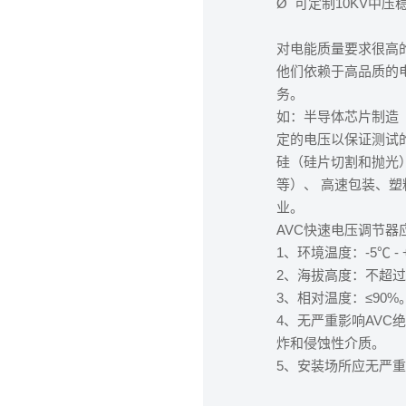
Ø 可定制10KV中压
对电能质量要求很高
他们依赖于高品质的
务。
如：半导体芯片制造
定的电压以保证测试
硅（硅片切割和抛光
等）、 高速包装、
业。
AVC快速电压调节
1、环境温度：-5℃ - 
2、海拔高度：不超过1
3、相对温度：≤90%
4、无严重影响AV
炸和侵蚀性介质。
5、安装场所应无严