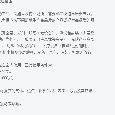
稳压设备
的工厂、设施以及商业场所，需要AVC快速电压调节器；
电力供应来不间断地生产高品质的产品或提供高品质的服
（真空泵、光刻、胶膜扩散设备）、测试和封装（需要稳
的可靠性）、平板显示（液晶或等离子）、光伏产业多晶
）、 纺织（织机保护）、 医疗设备（核磁共振扫描机
塑料挤出机及多层薄膜、制药、汽车、涂装、机器人等行
器应在室内使用，正常使用条件为：
+40℃。
000米。
。
C绝缘强度的气体、蒸汽、化学沉积、灰尘、污垢及其它爆
重振动或颠簸。